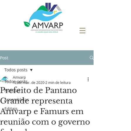
Post
Todos posts
Amvarp
Todos posts
12 de mar. de 2020
2 min de leitura
Prefeito de Pantano
Notícias
Grande representa
Assembleias
Editais
Amvarp e Famurs em
reunião com o governo