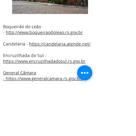
Boqueirão do Leão
-
http://www.boqueiraodoleao.rs.gov.br
Candelária -
https://candelaria.atende.net/
Encruzilhada do Sul -
https://www.encruzilhadadosul.rs.gov.br
General Câmara
-
https://www.generalcamara.rs.gov.br/
Gramado Xavier -
http://www.gramadoxavier-rs.com.br/
Herveiras -
http://www.herveiras.rs.gov.br/
Mato Leitão -
https://www.matoleitao-
rs.com.br/