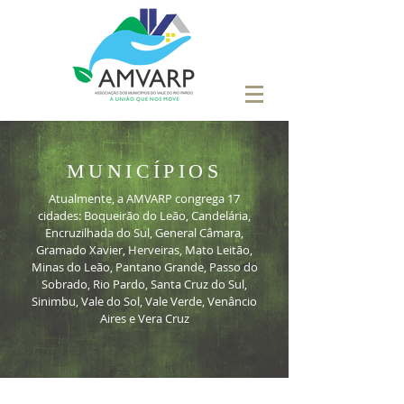
MUNICÍPIOS
Atualmente, a AMVARP congrega 17
cidades: Boqueirão do Leão, Candelária,
Encruzilhada do Sul, General Câmara,
Gramado Xavier, Herveiras, Mato Leitão,
Minas do Leão, Pantano Grande, Passo do
Sobrado, Rio Pardo, Santa Cruz do Sul,
Sinimbu, Vale do Sol, Vale Verde, Venâncio
Aires e Vera Cruz