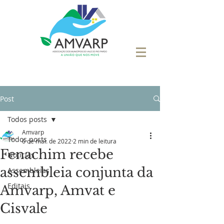
Post
Todos posts
Amvarp
Todos posts
6 de mai. de 2022
2 min de leitura
Fenachim recebe
Notícias
assembleia conjunta da
Assembleias
Editais
Amvarp, Amvat e
Cisvale