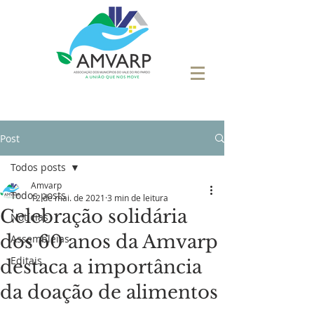
Post
Todos posts
Amvarp
Todos posts
12 de mai. de 2021
3 min de leitura
Celebração solidária
Notícias
dos 60 anos da Amvarp
Assembleias
Editais
destaca a importância
da doação de alimentos