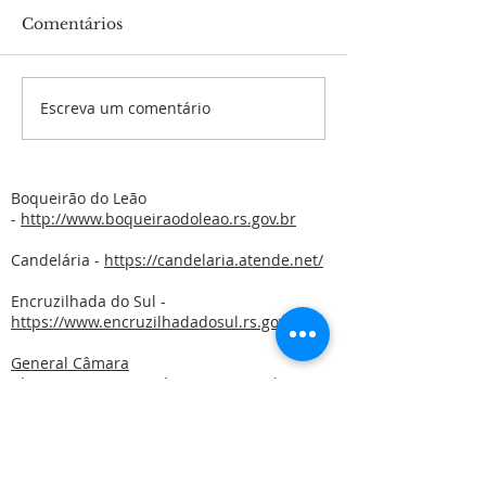
Comentários
Escreva um comentário
Municípios aprovam
Prefeitos apr
adesão ao circuito de
novas flexibili
cicloturismo Raízes
nas atividades
Coloniais
econômicas e s
Boqueirão do Leão
-
http://www.boqueiraodoleao.rs.gov.br
Candelária -
https://candelaria.atende.net/
Encruzilhada do Sul -
https://www.encruzilhadadosul.rs.gov.br
General Câmara
-
https://www.generalcamara.rs.gov.br/
Gramado Xavier -
http://www.gramadoxavier-rs.com.br/