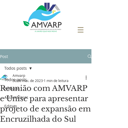
Post
Todos posts
Amvarp
Todos posts
30 de mai. de 2023
1 min de leitura
Reunião com AMVARP
Notícias
e Unisc para apresentar
Assembleias
Editais
projeto de expansão em
Encruzilhada do Sul