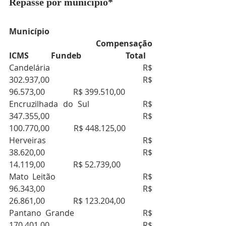
Repasse por município*
Município       
                     Compensação 
ICMS           Fundeb                      Total
Candelária                           R$ 
302.937,00                        R$ 
96.573,00              R$ 399.510,00
Encruzilhada do Sul           R$ 
347.355,00                        R$ 
100.770,00            R$ 448.125,00
Herveiras                             R$ 
38.620,00                          R$ 
14.119,00              R$ 52.739,00
Mato Leitão                         R$ 
96.343,00                          R$ 
26.861,00              R$ 123.204,00
Pantano Grande                 R$ 
170.401,00                        R$ 