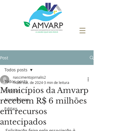
Post
Todos posts
nascimentojornalis2
Todos posts
14 de out. de 2024
3 min de leitura
Municípios da Amvarp
Notícias
recebem R$ 6 milhões
Assembleias
Editais
em recursos
antecipados
Solicitação feira pela associação à 