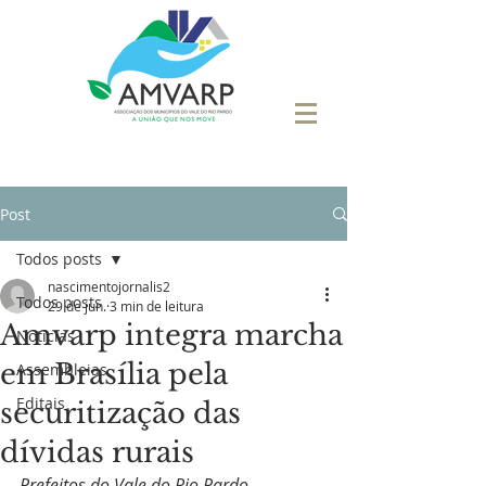
Post
Todos posts
nascimentojornalis2
Todos posts
29 de jun.
3 min de leitura
Amvarp integra marcha
Notícias
em Brasília pela
Assembleias
Editais
securitização das
dívidas rurais
Prefeitos do Vale do Rio Pardo 